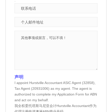
.
声明
I appoint Hurstville Accountant ASIC Agent (32858),
Tax Agent (20931006) as my agent. The agent is
authorized to complete my Application Form for ABN
and act on my behalf.
我全权委托塔斯马尼亚会计Hurstville Accountant作为
代理注册申请澳洲ABN商业号码。