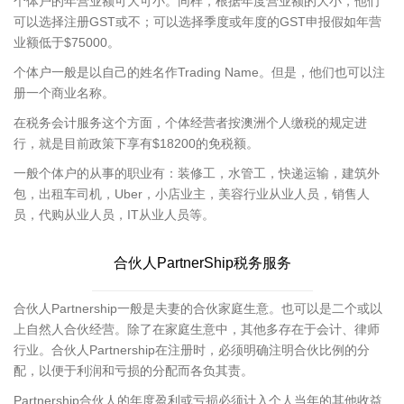
个体户的年营业额可大可小。同样，根据年度营业额的大小，他们
可以选择注册GST或不；可以选择季度或年度的GST申报假如年营
业额低于$75000。
个体户一般是以自己的姓名作Trading Name。但是，他们也可以注
册一个商业名称。
在税务会计服务这个方面，个体经营者按澳洲个人缴税的规定进
行，就是目前政策下享有$18200的免税额。
一般个体户的从事的职业有：装修工，水管工，快递运输，建筑外
包，出租车司机，Uber，小店业主，美容行业从业人员，销售人
员，代购从业人员，IT从业人员等。
合伙人PartnerShip税务服务
合伙人Partnership一般是夫妻的合伙家庭生意。也可以是二个或以
上自然人合伙经营。除了在家庭生意中，其他多存在于会计、律师
行业。合伙人Partnership在注册时，必须明确注明合伙比例的分
配，以便于利润和亏损的分配而各负其责。
Partnership合伙人的年度盈利或亏损必须计入个人当年的其他收益