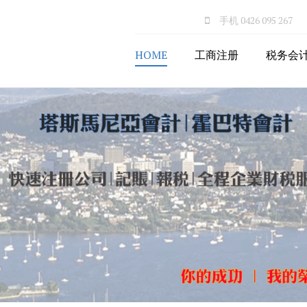
手机
0426 095 267
HOME
工商注册
税务会
注册公司
公司会计服务
商业名称Business Name
个体ABN报税
申请ABN
STP工资系统
申请个人税号TFN
个人年度报税