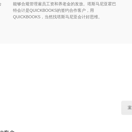
会
能够合规管理雇员工资和养老金的发放。塔斯马尼亚霍巴
特会计是QUICKBOOKS的签约合作客户，用
QUICKBOOKS，当然找塔斯马尼亚会计好思维。
塔斯马尼
✔ 微信 | 
结果。
✔ EXCEL | QUIC
第一步。
✔ 总有一款合适你。
$538和GST；
计好
企