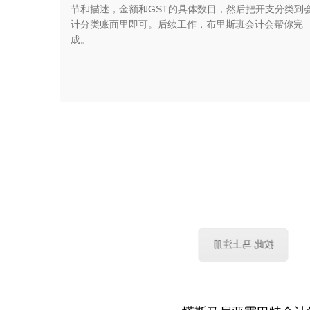
节和描述，金额和GST的具体数目，然后把开支分类到
计分类账面里即可。后续工作，布里斯班会计会帮你完
成。
✔ 想，都是问题；做，成就
✔ 注册一家公司，走出梦想的
✔ 全套公司和税务注册$888,含政府收费
按此 马上注册