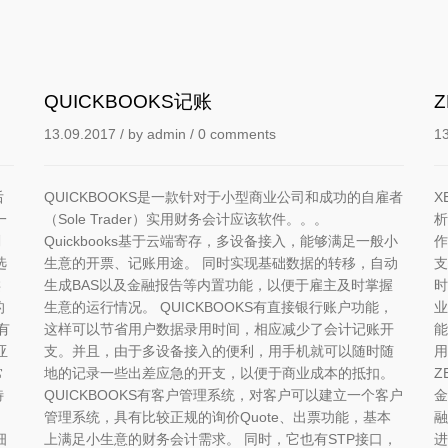
QUICKBOOKS记账
13.09.2017
/ by
admin
/
0 comments
1
后
QUICKBOOKS是一款针对于小型商业公司和成功的自雇者
X
一
（Sole Trader）实用财务会计应该软件。。。
析
刚
Quickbooks基于云端寄存，多设备接入，能够满足一般小
作
选
生意的开票、记账用途。 同时实现基础数据的转移，自动
支
类
生成BAS以及金融报告等内置功能，以便于雇主及时掌握
时
的
生意的运行情况。 QUICKBOOKS有直接银行账户功能，
业
有
这样可以节省用户数据录用时间，相应减少了会计记账开
能
亚
支。并且，由于多设备接入的便利，用手机就可以随时随
用
常
地的记录一些出差应急的开支，以便于商业成本的抵扣。
Z
特
QUICKBOOKS有客户管理系统，对客户可以建立一个客户
金
。
管理系统，具有比较正规的询价Quote、出票功能，基本
融
细
上满足小生意的财务会计需求。 同时，它也有STP接口，
进