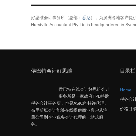
好思维会计事务所（总部：
悉尼
），为澳洲各地客户提
Hurstville Accountant Pty Ltd is headquartered in Sydne
侯巴特会计好思维
目录栏
侯巴特在线会计好思维会计
Home
事务所是一家政府TPB持牌
税务会
税务会计事务所，也是ASIC的特许代理。
价格目
布里斯班会计能够在线提供商业客户从注
册公司到企业税务会计代理的一站式服
务。